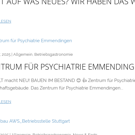
T AUF WAS NEUES? WIR HABEN DAS 
LESEN
, 2025
|
Allgemein
,
Betriebsgastronomie
NTRUM FÜR PSYCHIATRIE EMMENDIN
LT macht NEU! BAUEN IM BESTAND 😊 👍 Zentrum für Psychiatr
haftsgebäude. Das Zentrum für Psychiatrie Emmendingen...
LESEN
 2025
|
Allgemein
,
Betriebsgastronomie
,
News & Facts