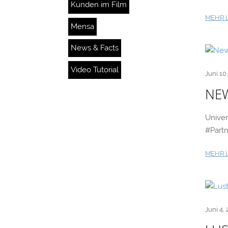
Kunden im Film
MEHR 
Mensa
News & Facts
Video Tutorial
Juni 10
NEW
Unive
#Partn
MEHR 
Juni 4,