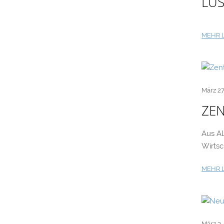
LUS
MEHR 
März 27
ZE
Aus A
Wirtsc
MEHR 
März 3,