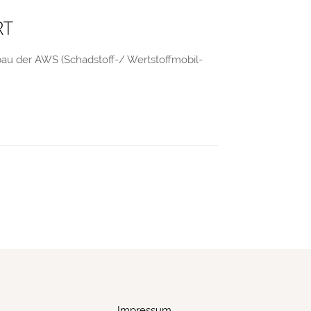
RT
bau der AWS (Schadstoff-/ Wertstoffmobil-
Impressum