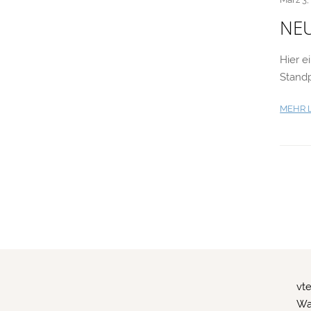
NEU
Hier e
Standpl
MEHR 
vt
Wa