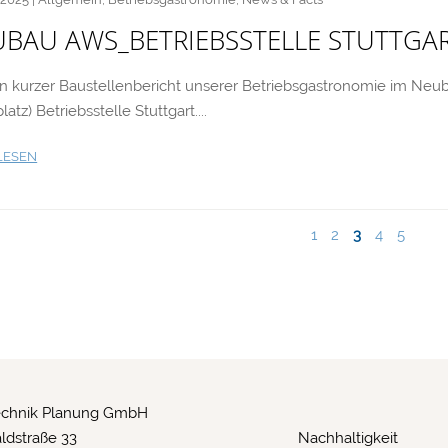
BAU AWS_BETRIEBSSTELLE STUTTGA
in kurzer Baustellenbericht unserer Betriebsgastronomie im Neu
atz) Betriebsstelle Stuttgart....
LESEN
1
2
3
4
5
echnik Planung GmbH
ldstraße 33
Nachhaltigkeit