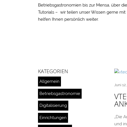
Betriebsgastronomien bis zur Mensa, über die
Tutorials – wir teilen unser Wissen gerne mi
helfen Ihnen persönlich weiter.
KATEGORIEN
Allgemein
Juni 12
Betriebsgastronomie
VTE
AN
Digitalisierung
„Die A
Einrichtungen
und in