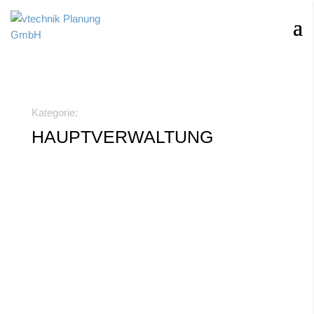
Kategorie:
HAUPTVERWALTUNG
Mann & Hummel, LudwigsburgDie