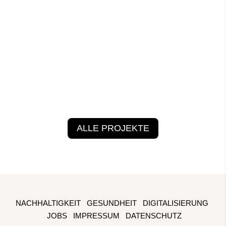
Betriebsgastronomie der Konzernzentrale der
Mann & Hummel GmbH...
ALLE PROJEKTE
NACHHALTIGKEIT
GESUNDHEIT
DIGITALISIERUNG
JOBS
IMPRESSUM
DATENSCHUTZ