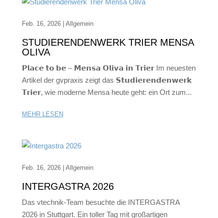
Feb. 16, 2026
|
Allgemein
STUDIERENDENWERK TRIER MENSA
OLIVA
𝗣𝗹𝗮𝗰𝗲 𝘁𝗼 𝗯𝗲 – 𝗠𝗲𝗻𝘀𝗮 𝗢𝗹𝗶𝘃𝗮 𝗶𝗻 𝗧𝗿𝗶𝗲𝗿 Im neuesten
Artikel der gvpraxis zeigt das 𝗦𝘁𝘂𝗱𝗶𝗲𝗿𝗲𝗻𝗱𝗲𝗻𝘄𝗲𝗿𝗸
𝗧𝗿𝗶𝗲𝗿, wie moderne Mensa heute geht: ein Ort zum...
MEHR LESEN
Feb. 16, 2026
|
Allgemein
INTERGASTRA 2026
Das vtechnik-Team besuchte die INTERGASTRA
2026 in Stuttgart. Ein toller Tag mit großartigen