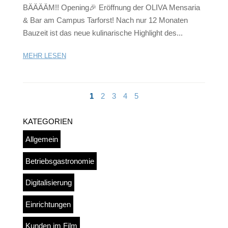
BÄÄÄÄM!! Opening🎉 Eröffnung der OLIVA Mensaria
& Bar am Campus Tarforst! Nach nur 12 Monaten
Bauzeit ist das neue kulinarische Highlight des...
MEHR LESEN
1
2
3
4
5
KATEGORIEN
Allgemein
Betriebsgastronomie
Digitalisierung
Einrichtungen
Kunden im Film