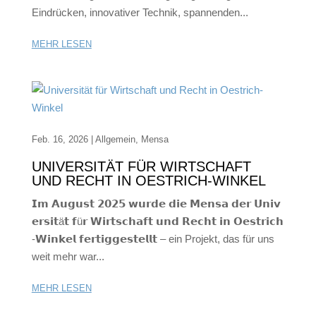
Eindrücken, innovativer Technik, spannenden...
MEHR LESEN
Feb. 16, 2026
|
Allgemein
,
Mensa
UNIVERSITÄT FÜR WIRTSCHAFT
UND RECHT IN OESTRICH-WINKEL
𝗜𝗺 𝗔𝘂𝗴𝘂𝘀𝘁 𝟮𝟬𝟮𝟱 𝘄𝘂𝗿𝗱𝗲 𝗱𝗶𝗲 𝗠𝗲𝗻𝘀𝗮 𝗱𝗲𝗿 𝗨𝗻𝗶𝘃
𝗲𝗿𝘀𝗶𝘁ä𝘁 𝗳ü𝗿 𝗪𝗶𝗿𝘁𝘀𝗰𝗵𝗮𝗳𝘁 𝘂𝗻𝗱 𝗥𝗲𝗰𝗵𝘁 𝗶𝗻 𝗢𝗲𝘀𝘁𝗿𝗶𝗰𝗵
-𝗪𝗶𝗻𝗸𝗲𝗹 𝗳𝗲𝗿𝘁𝗶𝗴𝗴𝗲𝘀𝘁𝗲𝗹𝗹𝘁 – ein Projekt, das für uns
weit mehr war...
MEHR LESEN