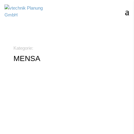
Kategorie:
MENSA