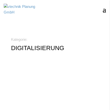
Kategorie:
DIGITALISIERUNG