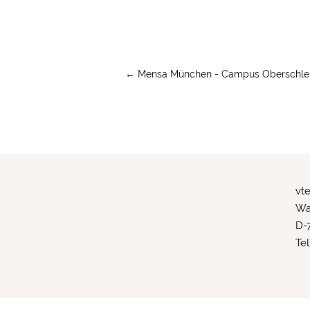
←
Mensa München - Campus Oberschle
vt
Wa
D-
Tel