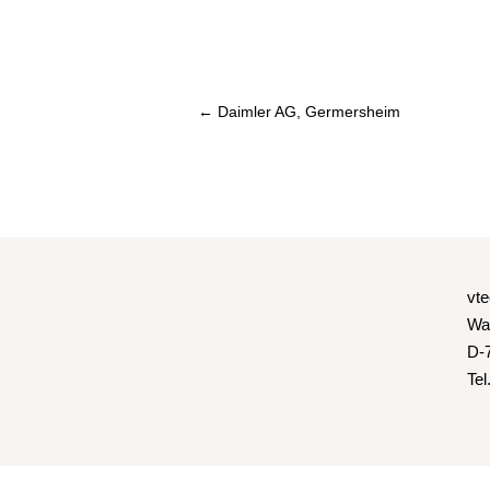
←
Daimler AG, Germersheim
vt
Wa
D-
Tel