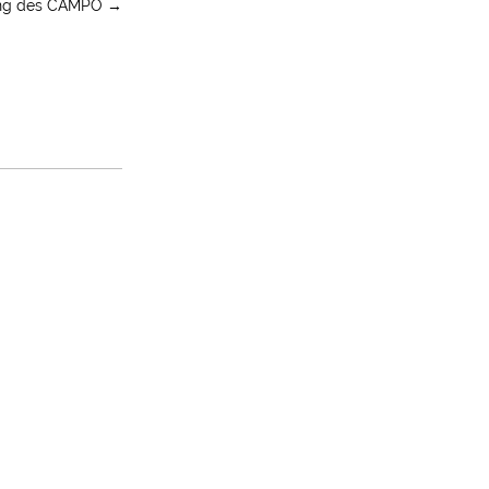
hung des CAMPO
→