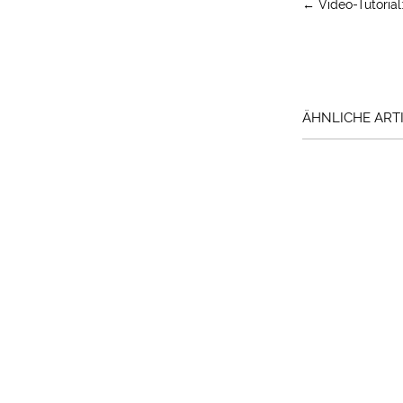
←
Video-Tutorial
ÄHNLICHE ARTI