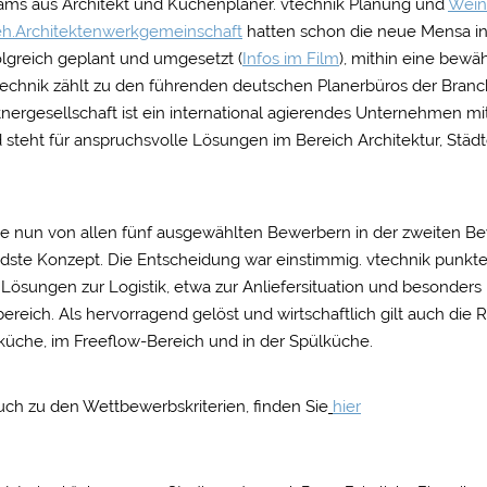
ms aus Architekt und Küchenplaner. vtechnik Planung und
Wein
eh.Architektenwerkgemeinschaft
hatten schon die neue Mensa in
greich geplant und umgesetzt (
Infos im Film
), mithin eine bewä
vtechnik zählt zu den führenden deutschen Planerbüros der Branc
tnergesellschaft ist ein international agierendes Unternehmen mi
d steht für anspruchsvolle Lösungen im Bereich Architektur, Stä
te nun von allen fünf ausgewählten Bewerbern in der zweiten B
ste Konzept. Die Entscheidung war einstimmig. vtechnik punkte
n Lösungen zur Logistik, etwa zur Anliefersituation und besonde
ereich. Als hervorragend gelöst und wirtschaftlich gilt auch die
küche, im Freeflow-Bereich und in der Spülküche.
auch zu den Wettbewerbskriterien, finden Sie
hier