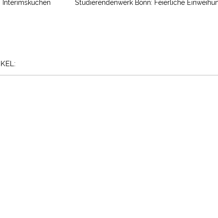
: Interimsküchen
Studierendenwerk Bonn: Feierliche Einwei
KEL: