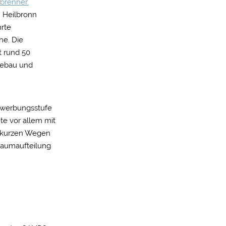
brenner.
 Heilbronn
hrte
he. Die
t rund 50
dtebau und
ewerbungsstufe
te vor allem mit
rs kurzen Wegen
 Raumaufteilung