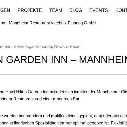
NGEN
PROJEKTE
TEAM
BLOG
EVENTS
KON
gemein
,
Betriebsgastronomie
,
News & Facts
N GARDEN INN – MANNHEI
 Hotel Hilton Garden Inn befindet sich inmitten der Mannheimer City
 einem Restaurant und einer modernen Bar.
e wurden hochmodern und multifunktional geplant, damit der stetige
en kulinarischen Spezialitäten immer optimal gegeben ist. Flexibilitä