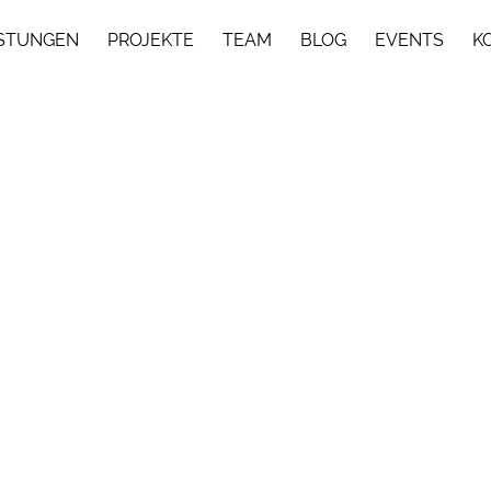
ISTUNGEN
PROJEKTE
TEAM
BLOG
EVENTS
K
reiburg: das Café Libresso, integriert in die...