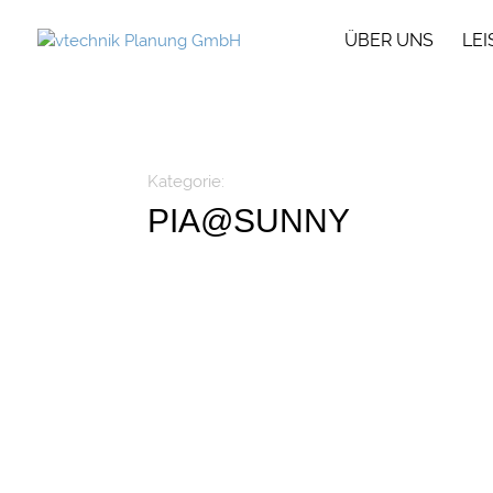
ÜBER UNS
LE
Kategorie:
PIA@SUNNY
Hier brummt es, 360 Tage im Jahr, mitten in F